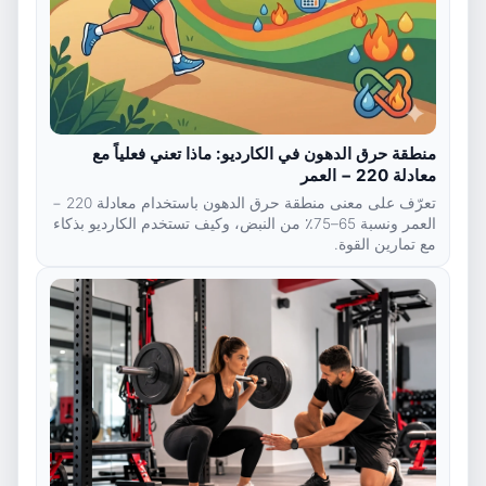
منطقة حرق الدهون في الكارديو: ماذا تعني فعلياً مع
معادلة 220 − العمر
تعرّف على معنى منطقة حرق الدهون باستخدام معادلة 220 −
العمر ونسبة 65–75٪ من النبض، وكيف تستخدم الكارديو بذكاء
مع تمارين القوة.