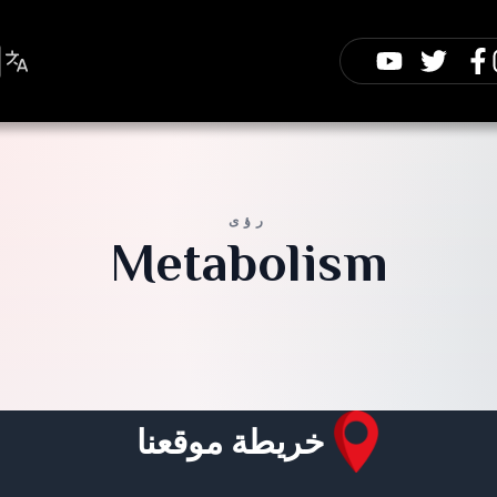
رؤى
Metabolism
خريطة موقعنا