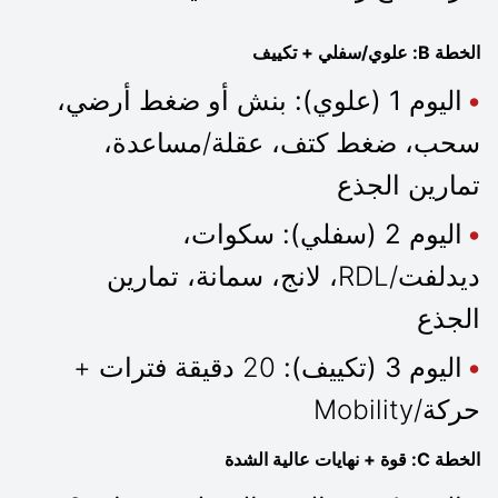
الخطة B: علوي/سفلي + تكييف
اليوم 1 (علوي):
بنش أو ضغط أرضي،
سحب، ضغط كتف، عقلة/مساعدة،
تمارين الجذع
اليوم 2 (سفلي):
سكوات،
ديدلفت/RDL، لانج، سمانة، تمارين
الجذع
اليوم 3 (تكييف):
20 دقيقة فترات +
حركة/Mobility
الخطة C: قوة + نهايات عالية الشدة