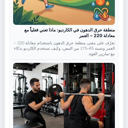
منطقة حرق الدهون في الكارديو: ماذا تعني فعلياً مع
معادلة 220 − العمر
تعرّف على معنى منطقة حرق الدهون باستخدام معادلة 220 −
العمر ونسبة 65–75٪ من النبض، وكيف تستخدم الكارديو بذكاء
مع تمارين القوة.